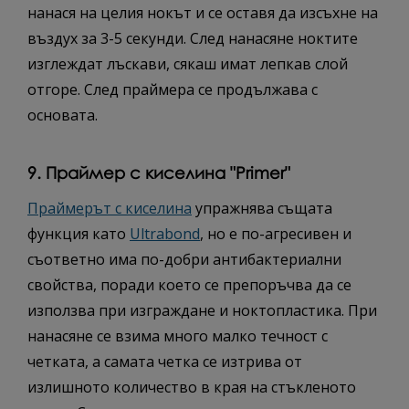
нанася на целия нокът и се оставя да изсъхне на
въздух за 3-5 секунди. След нанасяне ноктите
изглеждат лъскави, сякаш имат лепкав слой
отгоре. След праймера се продължава с
основата.
9. Праймер с киселина "Primer"
Праймерът с киселина
упражнява същата
функция като
Ultrabond
, но е по-агресивен и
съответно има по-добри антибактериални
свойства, поради което се препоръчва да се
използва при изграждане и ноктопластика. При
нанасяне се взима много малко течност с
четката, а самата четка се изтрива от
излишното количество в края на стъкленото