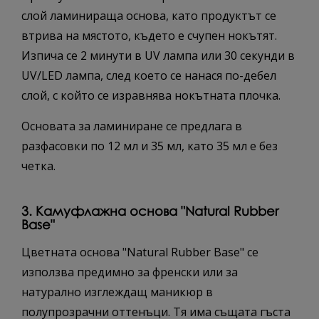
слой ламинираща основа, като продуктът се
втрива на мястото, където е счупен нокътят.
Изпича се 2 минути в UV лампа или 30 секунди в
UV/LED лампа, след което се нанася по-дебел
слой, с който се изравнява нокътната плочка.
Основата за ламиниране се предлага в
разфасовки по 12 мл и 35 мл, като 35 мл е без
четка.
3. Камуфлажна основа "Natural Rubber
Base"
Цветната основа "Natural Rubber Base" се
използва предимно за френски или за
натурално изглеждащ маникюр в
полупрозрачни оттенъци. Тя има същата гъста