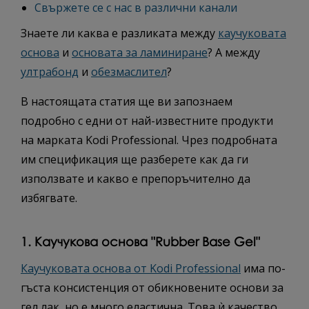
Свържете се с нас в различни канали
Знаете ли каква е разликата между
каучуковата
основа
и
основата за ламиниране
? А между
ултрабонд
и
обезмаслител
?
В настоящата статия ще ви запознаем
подробно с едни от най-известните продукти
на марката Kodi Professional. Чрез подробната
им спецификация ще разберете как да ги
използвате и какво е препоръчително да
избягвате.
1. Каучукова основа "Rubber Base Gel"
Каучуковата основа от Kodi Professional
има по-
гъста консистенция от обикновените основи за
гел лак, но е много еластична. Това ѝ качество