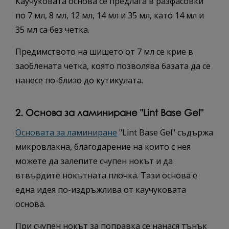
Каучуковата основа се предлага в разфасовки
по 7 мл, 8 мл, 12 мл, 14 мл и 35 мл, като 14 мл и
35 мл са без четка.
Предимството на шишето от 7 мл се крие в
заоблената четка, която позволява базата да се
нанесе по-близо до кутикулата.
2. Основа за ламиниране "Lint Base Gel"
Основата за ламиниране
"Lint Base Gel" съдържа
микровлакна, благодарение на които с нея
можете да залепите счупен нокът и да
втвърдите нокътната плочка. Тази основа е
една идея по-издръжлива от каучуковата
основа.
При счупен нокът за поправка се нанася тънък