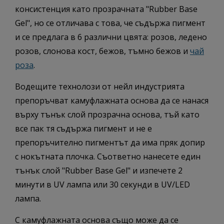
консистенция като прозрачната "Rubber Base
Gel", но се отличава с това, че съдържа пигмент
и се предлага в 6 различни цвята: розов, ледено
розов, слонова кост, бежов, тъмно бежов и
чай
роза
.
Водещите технолози от нейл индустрията
препоръчват камуфлажната основа да се нанася
върху тънък слой прозрачна основа, тъй като
все пак тя съдържа пигмент и не е
препоръчително пигментът да има пряк допир
с нокътната плочка. Съответно нанесете един
тънък слой "Rubber Base Gel" и изпечете 2
минути в UV лампа или 30 секунди в UV/LED
лампа.
С камуфлажната основа също може да се