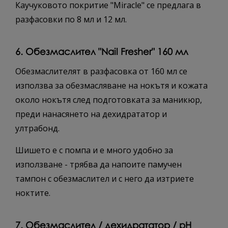
Каучуковото покритие "Miracle" се предлага в
разфасовки по 8 мл и 12 мл.
6. Обезмаслител "Nail Fresher" 160 мл
Обезмаслителят в разфасовка от 160 мл се
използва за обезмасляване на нокътя и кожата
около нокътя след подготовката за маникюр,
преди нанасянето на дехидрататор и
ултрабонд.
Шишето е с помпа и е много удобно за
използване - трябва да напоите памучен
тампон с обезмаслител и с него да изтриете
ноктите.
7. Обезмаслител / дехидрататор / pH