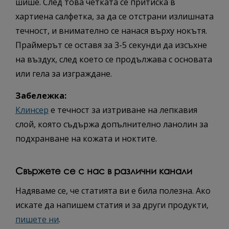
шише. След това четката се притиска в
хартиена салфетка, за да се отстрани излишната
течност, и внимателно се нанася върху нокътя.
Праймерът се оставя за 3-5 секунди да изсъхне
на въздух, след което се продължава с основата
или гела за изграждане.
Забележка:
Клинсер
е течност за изтриване на лепкавия
слой, която съдържа допълнително ланолин за
подхранване на кожата и ноктите.
Свържете се с нас в различни канали
Надяваме се, че статията ви е била полезна. Ако
искате да напишем статия и за други продукти,
пишете ни
.