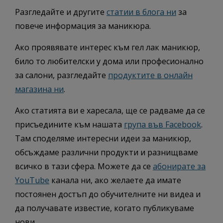
Разгледайте и другите
статии в блога ни
за
повече информация за маникюра.
Ако проявявате интерес към гел лак маникюр,
било то любителски у дома или професионално
за салони, разгледайте
продуктите в онлайн
магазина ни
.
Ако статията ви е харесала, ще се радваме да се
присъедините към нашата
група във Facebook
.
Там споделяме интересни идеи за маникюр,
обсъждаме различни продукти и разнищваме
всичко в тази сфера. Можете да се
абонирате за
YouTube
канала ни, ако желаете да имате
постоянен достъп до обучителните ни видеа и
да получавате известие, когато публикуваме
нови.