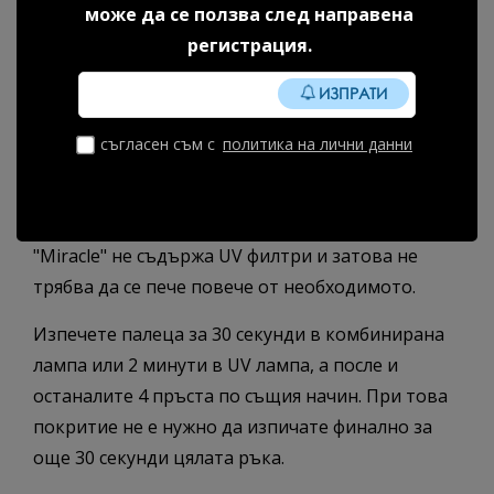
5. Каучуково покритие "Rubber Top
може да се ползва след направена
Miracle"
регистрация.
Каучуковото покритие
"Miracle" се отличава от
ИЗПРАТИ
другите покрития със силно изразен блясък и с
това, че не променя цвета на гел лака с
съгласен съм с
политика на лични данни
времето. То има същата консистенция като
обикновеното каучуково покритие и се нанася
по същия начин, но разликата между двете е, че
"Miracle" не съдържа UV филтри и затова не
трябва да се пече повече от необходимото.
Изпечете палеца за 30 секунди в комбинирана
лампа или 2 минути в UV лампа, а после и
останалите 4 пръста по същия начин. При това
покритие не е нужно да изпичате финално за
още 30 секунди цялата ръка.