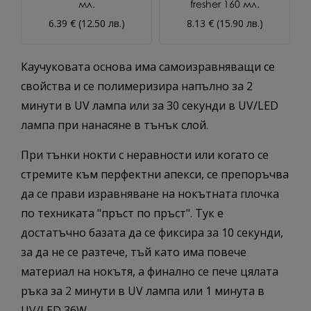
мл.
fresher 160 мл.
.
6.39 € (12.50 лв.)
8.13 € (15.90 лв.)
Каучуковата основа има самоизравняващи се
свойства и се полимеризира напълно за 2
минути в UV лампа или за 30 секунди в UV/LED
лампа при нанасяне в тънък слой.
При тънки нокти с неравности или когато се
стремите към перфектни апекси, се препоръчва
да се прави изравняване на нокътната плочка
по техниката "пръст по пръст". Тук е
достатъчно базата да се фиксира за 10 секунди,
за да не се разтече, тъй като има повече
материал на нокътя, а финално се пече цялата
ръка за 2 минути в UV лампа или 1 минута в
UV/LED 36W.