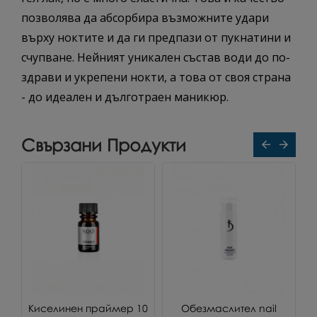
позволява да абсорбира възможните удари
върху ноктите и да ги предпази от пукнатини и
счупване. Нейният уникален състав води до по-
здрави и укрепени нокти, а това от своя страна
- до идеален и дълготраен маникюр.
Свързани Продукти
ат
Киселинен праймер 10
Обезмаслител nail
У