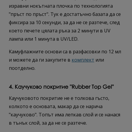
изравни нокътната плочка по технологията
"пръст по пръст". Тук е достатъчно базата да се
фиксира за 10 секунди, за да не се разтече, след
което печете цялата ръка за 2 минути в UV
лампа или 1 минута в UV/LED.
Камуфлажните основи са в разфасовки по 12 мл
и можете да ги закупите в
комплект
или
поотделно.
4. Каучуково покритие "Rubber Top Gel"
Каучуковото покритие не е толкова гъсто,
колкото е основата, макар да се нарича
"каучуково". Топът има лепкав слой и се нанася
в тънък слой, за да не се разтече.