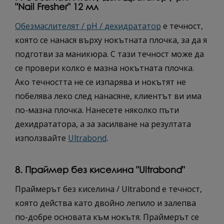
"Nail Fresher" 12 мл
Обезмаслителят / pH / дехидрататор
е течност,
която се нанася върху нокътната плочка, за да я
подготви за маникюра. С тази течност може да
се провери колко е мазна нокътната плочка.
Ако течността не се изпарява и нокътят не
побелява леко след нанасяне, клиентът ви има
по-мазна плочка. Нанесете няколко пъти
дехидрататора, а за засилване на резултата
използвайте
Ultrabond
.
8. Праймер без киселина "Ultrabond"
Праймерът без киселина / Ultrabond е течност,
която действа като двойно лепило и залепва
по-добре основата към нокътя. Праймерът се