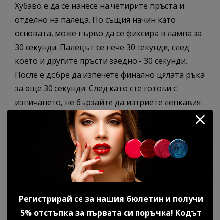
Хубаво е да се нанесе на четирите пръста и
отделно на палеца. По същия начин като
основата, може първо да се фиксира в лампа за
30 секунди. Палецът се пече 30 секунди, след
което и другите пръсти заедно - 30 секунди.
После е добре да изпечете финално цялата ръка
за още 30 секунди. След като сте готови с
изпичането, не бързайте да изтриете лепкавия
слой. Оставете покритието да изстине, докато
работите над втората ръка. Изтрийте лепкавия
слой с
клинсер
.
Каучуковото покритие се предлага в
разфасовки по 8 мл, 12 мл, 14 мл и 35 мл, като 14
мл и 35 мл са без четка.
Регистрирай се за нашия бюлетин и получи
5% отстъпка за първата си поръчка! Кодът