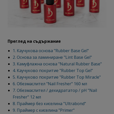
Преглед на съдържание
1. Каучукова основа "Rubber Base Gel"
2. Основа за ламиниране "Lint Base Gel"
3. Камуфлажна основа "Natural Rubber Base"
4. Каучуково покритие "Rubber Top Gel"
5. Каучуково покритие "Rubber Top Miracle"
6. Обезмаслител "Nail Fresher" 160 мл
7. Обезмаслител / дехидрататор / pH "Nail
Fresher" 12 мл
8. Праймер без киселина "Ultrabond"
9. Праймер с киселина "Primer"