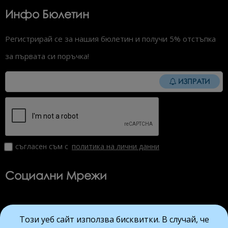
Инфо Бюлетин
Регистрирай се за нашия бюлетин и получи 5% отстъпка
за първата си поръчка!
ИЗПРАТИ
съгласен съм с
политика на лични данни
Социални Мрежи
Този уеб сайт използва бисквитки. В случай, че
Viber
Facebook
Instagram
YouTube