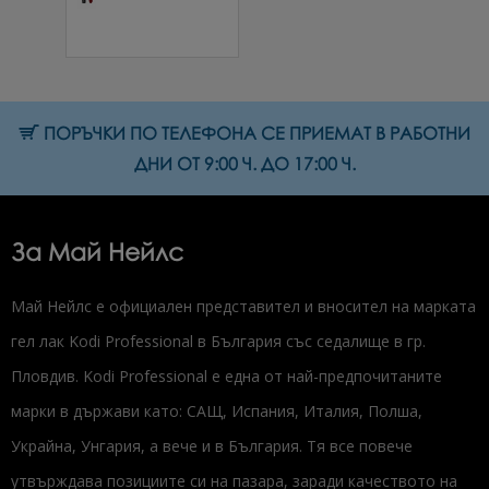
мл.
5.11 € (9.99 лв.)
ПОРЪЧКИ ПО ТЕЛЕФОНА СЕ ПРИЕМАТ В РАБОТНИ
ДНИ ОТ 9:00 Ч. ДО 17:00 Ч.
За Май Нейлс
Май Нейлс е официален представител и вносител на марката
гел лак Kodi Professional в България със седалище в гр.
Пловдив. Kodi Professional е една от най-предпочитаните
марки в държави като: САЩ, Испания, Италия, Полша,
Украйна, Унгария, а вече и в България. Тя все повече
утвърждава позициите си на пазара, заради качеството на