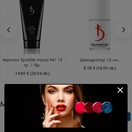
Акригел Sparkle mood №1 15
Дехидратор 15 мл.
гр. 1 бр.
8.18 € (16.00 лв.)
14.85 € (29.04 лв.)
Може Да Харесате Още
Без TPO
Без TPO