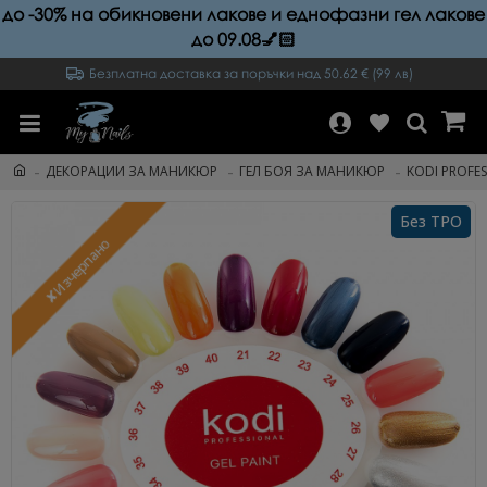
до -30% на обикновени лакове и еднофазни гел лакове
до 09.08💅🏻
Безплатна доставка за поръчки над 50.62 € (99 лв)
ДЕКОРАЦИИ ЗА МАНИКЮР
ГЕЛ БОЯ ЗА МАНИКЮР
KODI PROFE
Без TPO
✘Изчерпано