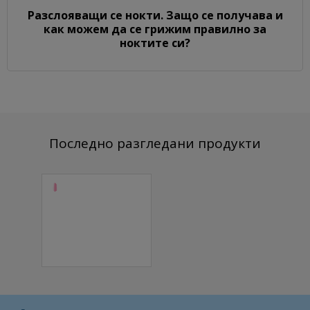
Разслояващи се нокти. Защо се получава и
как можем да се грижим правилно за
ноктите си?
Последно разгледани продукти
Гел за
изграждане
Build It Up Gel
Baby Pink 15
мл.
14.83 € (29.00 лв.)