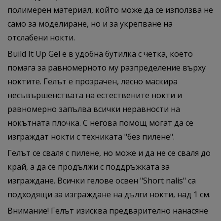
полимерен материал, който може да се използва не
само за моделиране, но и за укрепване на
отслабени нокти.
Build It Up Gel e в удобна бутилка с четка, което
помага за равномерното му разпределение върху
ноктите. Гелът е прозрачен, лесно маскира
несъвършенствата на естествените нокти и
равномерно запълва всички неравности на
нокътната плочка. С негова помощ могат да се
изграждат нокти с техниката "без пилене".
Гелът се сваля с пилене, но може и да не се сваля до
край, а да се продължи с поддръжката за
изграждане. Всички гелове освен "Short nalis" са
подходящи за изграждане на дълги нокти, над 1 см.
Внимание! Гелът изисква предварително нанасяне