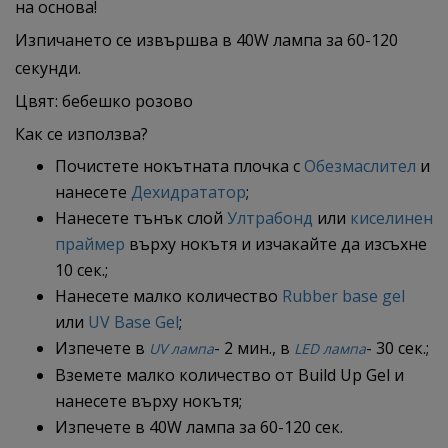
на основа!
Изпичането се извършва в 40W лампа за 60-120
секунди.
Цвят: бебешко розово
Как се използва?
Почистете нокътната плочка с
Обезмаслител
и
нанесете
Дехидрататор
;
Нанесете тънък слой
Ултрабонд
или
киселинен
праймер
върху нокътя и изчакайте да изсъхне
10 сек.;
Нанесете малко количество
Rubber base gel
или
UV Base Gel
;
Изпечете в
- 2 мин., в
- 30 сек.;
UV лампа
LED лампа
Вземете малко количество от Build Up Gel и
нанесете върху нокътя;
Изпечете в 40W лампа за 60-120 сек.