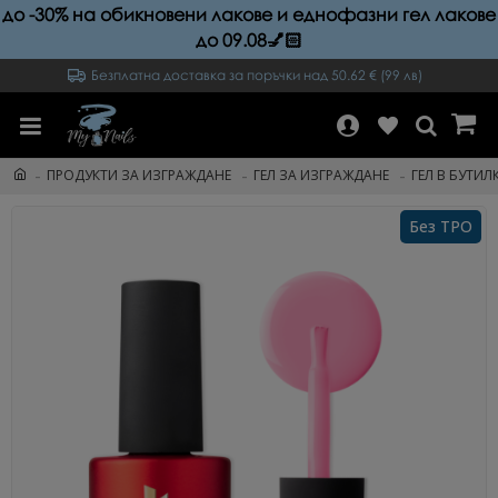
до -30% на обикновени лакове и еднофазни гел лакове
до 09.08💅🏻
Безплатна доставка за поръчки над 50.62 € (99 лв)
ПРОДУКТИ ЗА ИЗГРАЖДАНЕ
ГЕЛ ЗА ИЗГРАЖДАНЕ
ГЕЛ В БУТИЛК
Без TPO