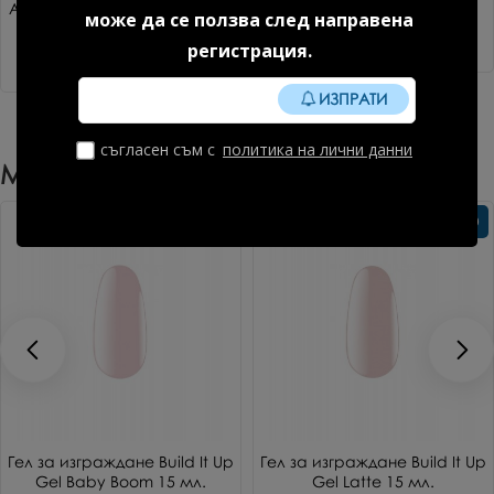
Акригел Sparkle mood №1 15
Дехидратор 15 мл.
може да се ползва след направена
гр. 1 бр.
8.18 € (16.00 лв.)
регистрация.
14.85 € (29.04 лв.)
ИЗПРАТИ
съгласен съм с
политика на лични данни
Може Да Харесате Още
Без TPO
Без TPO
Гел за изграждане Build It Up
Гел за изграждане Build It Up
Gel Baby Boom 15 мл.
Gel Latte 15 мл.