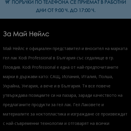
ПОРЪЧКИ ПО ТЕЛЕФОНА СЕ ПРИЕМАТ В РАБОТНИ
ДНИ ОТ 9:00 Ч. ДО 17:00 Ч.
За Май Нейлс
Май Нейлс е официален представител и вносител на марката
гел лак Kodi Professional в България със седалище в гр.
Пловдив. Kodi Professional е една от най-предпочитаните
марки в държави като: САЩ, Испания, Италия, Полша,
Украйна, Унгария, а вече и в България. Тя все повече
утвърждава позициите си на пазара, заради качеството на
предлаганите продукти за гел лак. Гел Лаковете и
материалите за ноктопластика и изграждане се произвеждат
с най-съвременни технологии и отговарят на всички