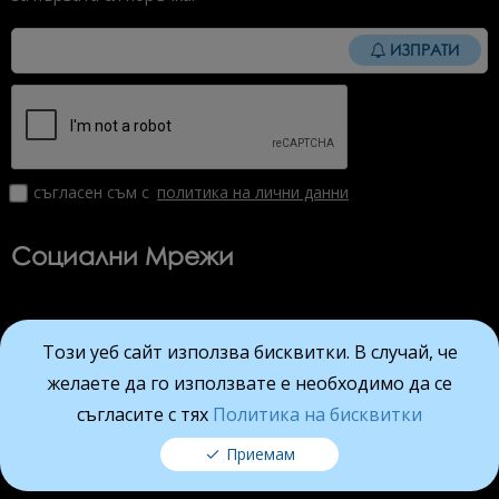
ИЗПРАТИ
съгласен съм с
политика на лични данни
Социални Мрежи
Този уеб сайт използва бисквитки. В случай, че
Viber
Facebook
Instagram
YouTube
желаете да го използвате е необходимо да се
съгласите с тях
Политика на бисквитки
mynails.bg © 2026 Всички права запазени.
Всички цени на сайта са с вкл. ДДС
Приемам
Изработка на онлайн магазин от ALDEV