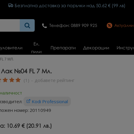
Безплатна доставка за поръчки над 50.62 € (99 лв)
Телефон: 0889 909 925
Актуалн
Ел.
уловители
Препарати
Декорации
Инстру
пили
FL 7 МЛ.
 Лак №04 FL 7 Мл.
(1)
-
добавете рейтинг
 наличност
зводител:
Kodi Professional
ложен номер:
20110949
а:
10.69 € (20.91 лв.)