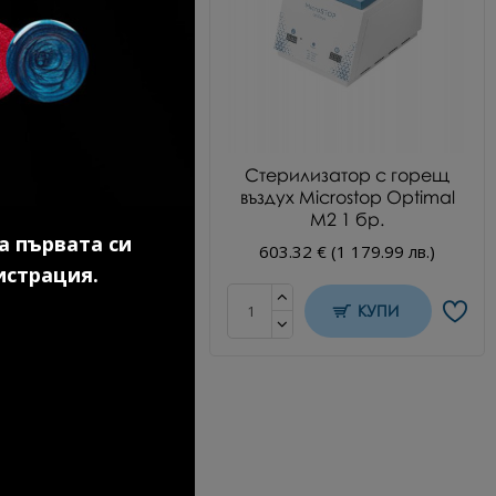
идратор 15 мл.
Стерилизатор с горещ
въздух Microstop Optimal
18 € (16.00 лв.)
М2 1 бр.
а първата си
603.32 € (1 179.99 лв.)
истрация.
КУПИ
КУПИ