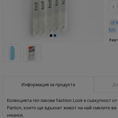
И
925
Разг
Информация за продукта
До
Колекцията гел лакове Fashion Look е съвкупност о
Panton, които ще вдъхнат живот на най-смелите ви и
нюанси.