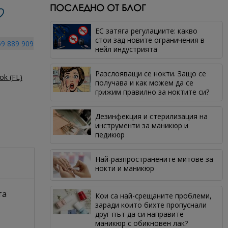
ПОСЛЕДНО ОТ БЛОГ
ЕС затяга регулациите: какво
стои зад новите ограничения в
9 889 909
нейл индустрията
Разслояващи се нокти. Защо се
ok (FL)
получава и как можем да се
грижим правилно за ноктите си?
Дезинфекция и стерилизация на
инструменти за маникюр и
педикюр
Най-разпространените митове за
нокти и маникюр
та
Кои са най-срещаните проблеми,
заради които бихте пропуснали
друг път да си направите
маникюр с обикновен лак?