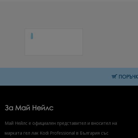
Гел лак №04 FL 7
мл.
10.69 € (20.91 лв.)
ПОРЪЧКИ
За Май Нейлс
Май Нейлс е официален представител и вносител на
марката гел лак Kodi Professional в България със