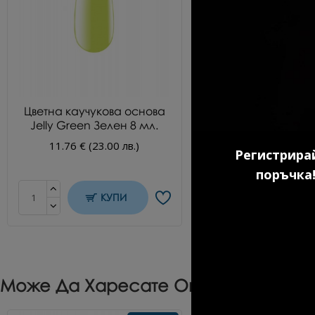
Цветна каучукова основа
Гел лак №100
Jelly Green Зелен 8 мл.
Kласически черен
11.76 € (23.00 лв.)
10.69 € (20.91 л
Регистрирай
поръчка!
КУПИ
КУП
Може Да Харесате Още