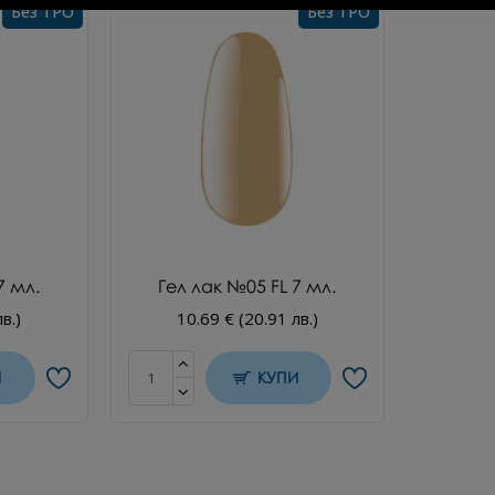
Без TPO
Без TPO
7 мл.
Гел лак №05 FL 7 мл.
в.)
10.69 € (20.91 лв.)
И
КУПИ