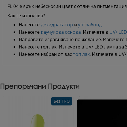
FL 04 е ярък небесносин цвят с отлична пигментация
Как се използва?
Нанесете
дехидрататор
и
ултрабонд
.
Нанесете
каучукова основа
. Изпечете в
UV/ LED
Направете изравняване по желание. Изпечете в 
Нанесете гел лак. Изпечете в UV/ LED лампа за 3
Нанесете избран от вас
топ лак
. Изпечете в UV/
Препоръчани Продукти
Без TPO