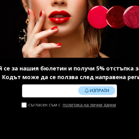
 BW
Акригел Sparkle mood №1
Дех
 7 мл.
15 гр. 1 бр.
8.
в.)
14.85 € (29.04 лв.)
 се за нашия бюлетин и получи 5% отстъпка з
 Кодът може да се ползва след направена рег
И
КУПИ
ИЗПРАТИ
съгласен съм с
политика на лични данни