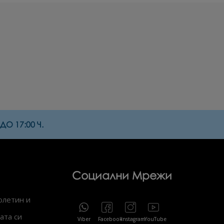
О 17:00 Ч.
Социални Мрежи
юлетин и
ата си
Viber
Facebook
Instagram
YouTube