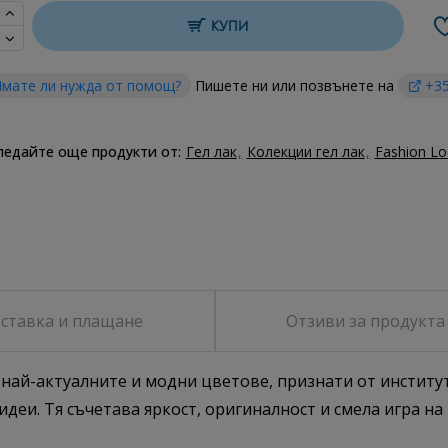
КУПИ
мате ли нужда от помощ?
Пишете ни или позвънете на
+35
ледайте още продукти от:
Гел лак
Колекции гел лак
Fashion Lo
ставка и плащане
Отзиви за продукта
т най-актуалните и модни цветове, признати от институ
деи. Тя съчетава яркост, оригиналност и смела игра на