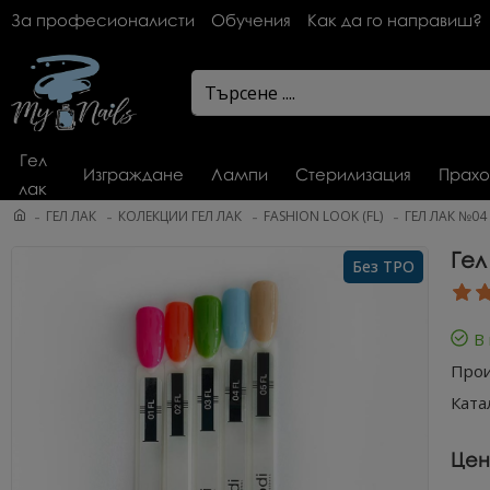
За професионалисти
Обучения
Как да го направиш?
Гел
Изграждане
Лампи
Стерилизация
Прахо
лак
ГЕЛ ЛАК
КОЛЕКЦИИ ГЕЛ ЛАК
FASHION LOOK (FL)
ГЕЛ ЛАК №04 
Гел
Без TPO
В
Прои
Ката
Цен