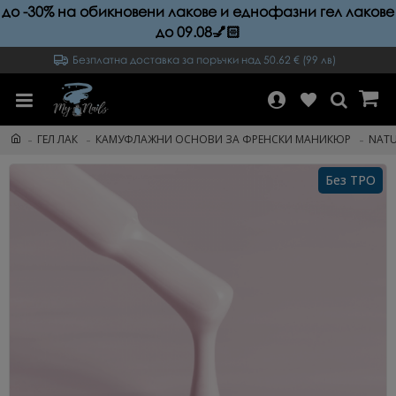
до -30% на обикновени лакове и еднофазни гел лакове
до 09.08💅🏻
Безплатна доставка за поръчки над 50.62 € (99 лв)
ГЕЛ ЛАК
КАМУФЛАЖНИ ОСНОВИ ЗА ФРЕНСКИ МАНИКЮР
NATU
Без TPO