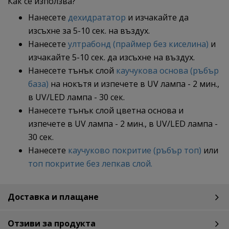
Как се използва?
Нанесете
дехидрататор
и изчакайте да
изсъхне за 5-10 сек. на въздух.
Нанесете
ултрабонд (праймер без киселина)
и
изчакайте 5-10 сек. да изсъхне на въздух.
Нанесете тънък слой
каучукова основа (ръбър
база)
на нокътя и изпечете в UV лампа - 2 мин.,
в UV/LED лампа - 30 сек.
Нанесете тънък слой цветна основа и
изпечете в UV лампа - 2 мин., в UV/LED лампа -
30 сек.
Нанесете
каучуково покритие (ръбър топ)
или
топ покритие без лепкав слой.
Доставка и плащане
Отзиви за продукта