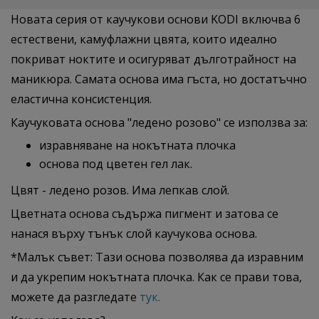
Новата серия от каучукови основи KODI включва 6
естествени, камуфлажни цвята, които идеално
покриват ноктите и осигуряват дълготрайност на
маникюра. Самата основа има гъста, но достатъчно
еластична консистенция.
Каучуковата основа "ледено розово" се използва за:
изравняване на нокътната плочка
основа под цветен гел лак.
Цвят - ледено розов. Има лeпкав слой.
Цветната основа съдържа пигмент и затова се
нанася върху тънък слой каучукова основа.
*Малък съвет: Тази основа позволява да изравним
и да укрепим нокътната плочка. Как се прави това,
можете да разгледате
тук.