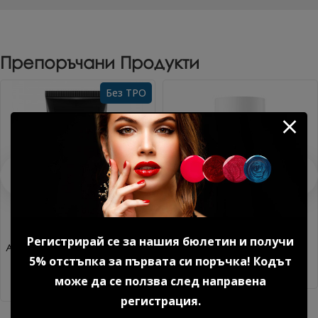
Препоръчани Продукти
Без TPO
Регистрирай се за нашия бюлетин и получи
Акригел Sparkle mood №1 15
Дехидратор 15 мл.
5% отстъпка за първата си поръчка! Кодът
гр. 1 бр.
8.18 € (16.00 лв.)
14.85 € (29.04 лв.)
може да се ползва след направена
регистрация.