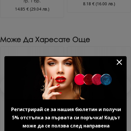
гр. 1 бр.
8.18 € (16.00 лв.)
14.85 € (29.04 лв.)
Може Да Харесате Още
Регистрирай се за нашия бюлетин и получи
Комплект с 3D декорации
Комплект с 3D декорации
5% отстъпка за първата си поръчка! Кодът
№1
№6
може да се ползва след направена
4.86 € (9.51 лв.)
4.86 € (9.51 лв.)