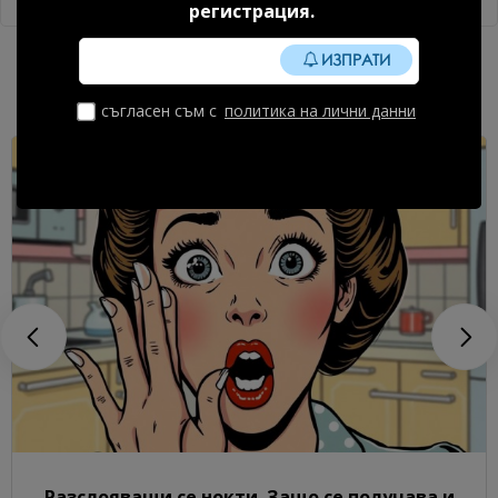
регистрация.
ИЗПРАТИ
Полезно От Блог
съгласен съм с
политика на лични данни
Разслояващи се нокти. Защо се получава и