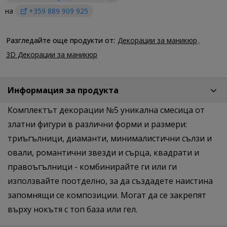
на
+359 889 909 925
Разгледайте още продукти от:
Декорации за маникюр
3D Декорации за маникюр
Информация за продукта
Комплектът декорации №5 уникална смесица от
златни фигури в различни форми и размери:
триъгълници, диаманти, минималистични сълзи и
овали, романтични звезди и сърца, квадрати и
правоъгълници - комбинирайте ги или ги
използвайте поотделно, за да създадете наистина
запомнящи се композиции. Могат да се закрепят
върху нокътя с топ база или гел.