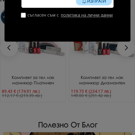
ИЗПРАТИ
съгласен съм с
политика на лични данни
-20%
-20%
Комплект за гел лак
Комплект за гел лак
маникюр Платинен
маникюр Диамантен
89.43 € (174.91 лв.)
119.73 € (234.17 лв.)
112.17 € (219.39 лв.)
149.00 € (291.42 лв.)
Полезно От Блог