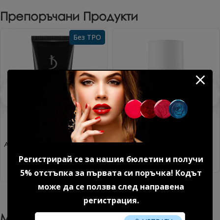
Препоръчани Продукти
Без TPO
Акригел Sparkle mood №1 15
Дехидратор 15 мл.
гр. 1 бр.
8.18 € (16.00 лв.)
Регистрирай се за нашия бюлетин и получи
14.85 € (29.04 лв.)
5% отстъпка за първата си поръчка! Кодът
може да се ползва след направена
регистрация.
Може Да Харесате Още