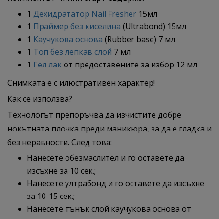
1
Дехидрататор Nail Fresher
15мл
1
Праймер без киселина
(Ultrabond) 15мл
1
Каучукова основа
(Rubber base) 7 мл
1
Топ без лепкав слой
7 мл
1
Гел лак
от предоставените за избор 12 мл
Снимката е с илюстративен характер!
Как се използва?
Технологът препоръчва да изчистите добре
нокътната плочка преди маникюра, за да е гладка и
без неравности. След това:
Нанесете обезмаслител и го оставете да
изсъхне за 10 сек.;
Нанесете ултрабонд и го оставете да изсъхне
за 10-15 сек.;
Нанесете тънък слой каучукова основа от