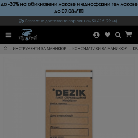
до -30% на обикновени лакове и еднофазни гел лакове
до 09.08💅🏻
Безплатна доставка за поръчки над 50.62 € (99 лв)
ИНСТРУМЕНТИ ЗА МАНИКЮР
КОНСУМАТИВИ ЗА МАНИКЮР
КР