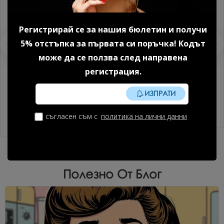
Регистрирай се за нашия бюлетин и получи
5% отстъпка за първата си поръчка! Кодът
може да се ползва след направена
регистрация.
Пластмасови щипки за
Мострен дисплей Kodi
ИЗПРАТИ
сваляне на гел/ гел лак/
Professional 20 бр.
акрил за маникюр
2.05 € (4.01 лв.)
съгласен съм с
политика на лични данни
4.86 € (9.51 лв.)
Полезно От Блог