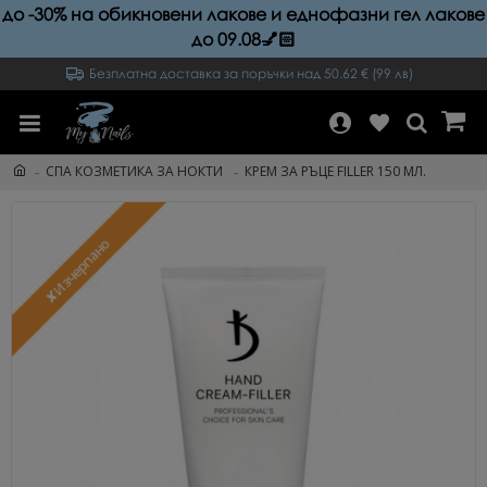
до -30% на обикновени лакове и еднофазни гел лакове
до 09.08💅🏻
Безплатна доставка за поръчки над 50.62 € (99 лв)
СПА КОЗМЕТИКА ЗА НОКТИ
КРЕМ ЗА РЪЦЕ FILLER 150 МЛ.
✘Изчерпано