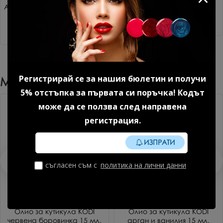
Акригел Sparkle mood №1 15
Дехидратор 15 мл.
гр. 1 бр.
8.18 € (16.00 лв.)
14.85 € (29.04 лв.)
Регистрирай се за нашия бюлетин и получи
Може Да Харесате Още
5% отстъпка за първата си поръчка! Кодът
може да се ползва след направена
регистрация.
ИЗПРАТИ
съгласен съм с
политика на лични данни
Олио за кутикула KODI
Олио за кутикула KODI
червена боровинка 15 мл.
арган и ванилия 15 мл.