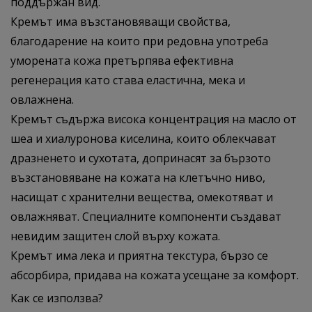
поддържан вид.
Кремът има възстановяващи свойства,
благодарение на които при редовна употреба
уморената кожа претърпява ефективна
регенерация като става еластична, мека и
овлажнена.
Кремът съдържа висока концентрация на масло от
шеа и хиалуронова киселина, които облекчават
дразненето и сухотата, допринасят за бързото
възстановяване на кожата на клетъчно ниво,
насищат с хранителни вещества, омекотяват и
овлажняват. Специалните компоненти създават
невидим защитен слой върху кожата.
Кремът има лека и приятна текстура, бързо се
абсорбира, придава на кожата усещане за комфорт.
Как се използва?