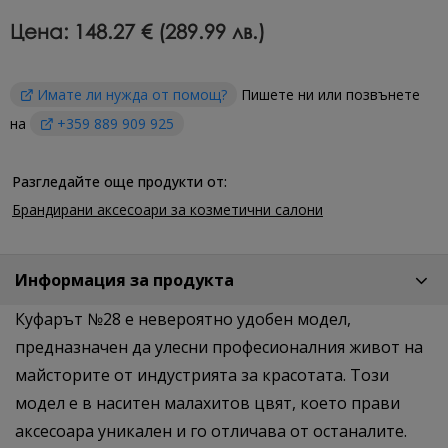
Цена:
148.27 € (289.99 лв.)
Имате ли нужда от помощ?
Пишете ни или позвънете
на
+359 889 909 925
Разгледайте още продукти от:
Брандирани аксесоари за козметични салони
Информация за продукта
Куфарът №28 е невероятно удобен модел,
предназначен да улесни професионалния живот на
майсторите от индустрията за красотата. Този
модел е в наситен малахитов цвят, което прави
аксесоара уникален и го отличава от останалите.