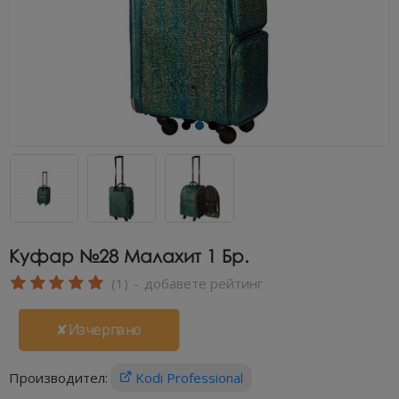
Куфар №28 Малахит 1 Бр.
(1)
-
добавете рейтинг
✘Изчерпано
Производител:
Kodi Professional