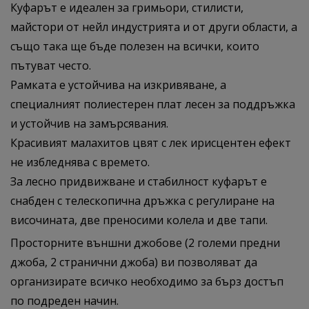
Куфарът е идеален за гримьори, стилисти,
майстори от нейл индустрията и от други области, а
също така ще бъде полезен на всички, които
пътуват често.
Рамката е устойчива на изкривяване, а
специалният полиестерен плат лесен за поддръжка
и устойчив на замърсявания.
Красивият малахитов цвят с лек ирисцентен ефект
не избледнява с времето.
За лесно придвижване и стабилност куфарът е
снабден с телескопична дръжка с регулиране на
височината, две преносими колела и две тапи.
Просторните външни джобове (2 големи предни
джоба, 2 странични джоба) ви позволяват да
организирате всичко необходимо за бърз достъп
по подреден начин.