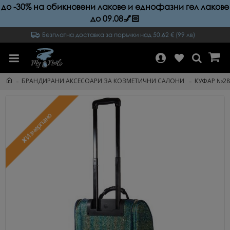
до -30% на обикновени лакове и еднофазни гел лакове
до 09.08💅🏻
Безплатна доставка за поръчки над 50.62 € (99 лв)
БРАНДИРАНИ АКСЕСОАРИ ЗА КОЗМЕТИЧНИ САЛОНИ
КУФАР №28
✘Изчерпано