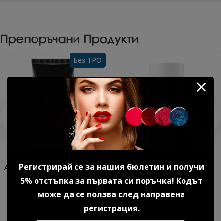
Препоръчани Продукти
Без TPO
Регистрирай се за нашия бюлетин и получи
Акригел Sparkle mood №1 15
Дехидратор 15 мл.
гр. 1 бр.
5% отстъпка за първата си поръчка! Кодът
8.18 € (16.00 лв.)
14.85 € (29.04 лв.)
може да се ползва след направена
регистрация.