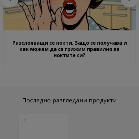
Разслояващи се нокти. Защо се получава и
как можем да се грижим правилно за
ноктите си?
Последно разгледани продукти
Лосион за
ръце
Лавандула
1000 мл.