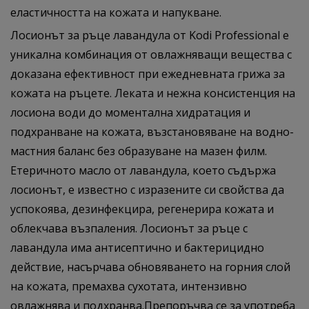
еластичността на кожата и напукване.
Лосионът за ръце лавандула от Kodi Professional е
уникална комбинация от овлажняващи вещества с
доказана ефективност при ежедневната грижа за
кожата на ръцете. Леката и нежна консистенция на
лосиона води до моментална хидратация и
подхранване на кожата, възстановяване на водно-
мастния баланс без образуване на мазен филм.
Етеричното масло от лавандула, което съдържа
лосионът, е известно с изразените си свойства да
успокоява, дезинфекцира, регенерира кожата и
облекчава възпаления. Лосионът за ръце с
лавандула има антисептично и бактерицидно
действие, насърчава обновяването на горния слой
на кожата, премахва сухотата, интензивно
овлажнява и подхранва.Препоръчва се за употреба