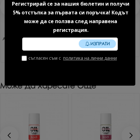
Регистрирай се за нашия бюлетин и получи
5% отстъпка за първата си поръчка! Кодът
може да се ползва след направена
регистрация.
Акригел Sparkle mood №1 15
Дехидратор 15 мл.
ИЗПРАТИ
гр. 1 бр.
8.18 € (16.00 лв.)
14.85 € (29.04 лв.)
съгласен съм с
политика на лични данни
Може Да Харесате Още