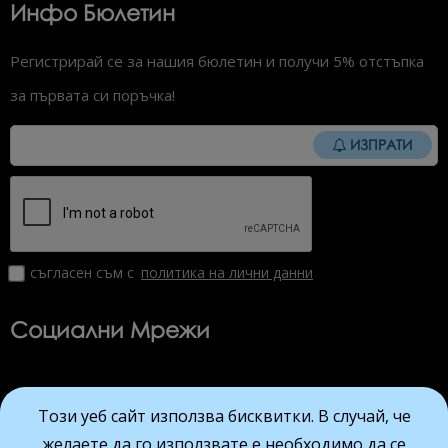
Инфо Бюлетин
Регистрирай се за нашия бюлетин и получи 5% отстъпка
за първата си поръчка!
ИЗПРАТИ
съгласен съм с
политика на лични данни
Социални Мрежи
Този уеб сайт използва бисквитки. В случай, че
Viber
Facebook
Instagram
YouTube
желаете да го използвате е необходимо да се