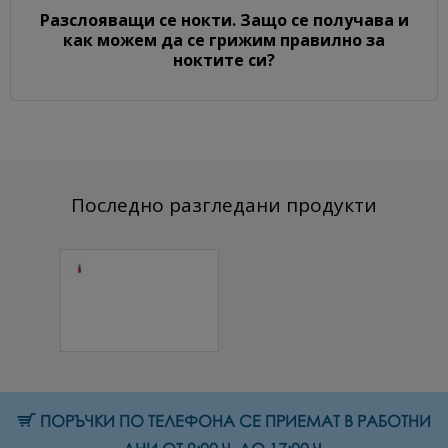
Разслояващи се нокти. Защо се получава и
как можем да се грижим правилно за
ноктите си?
Последно разгледани продукти
Матово
покритие Satin
7 мл.
11.25 € (22.00 лв.)
ПОРЪЧКИ ПО ТЕЛЕФОНА СЕ ПРИЕМАТ В РАБОТНИ