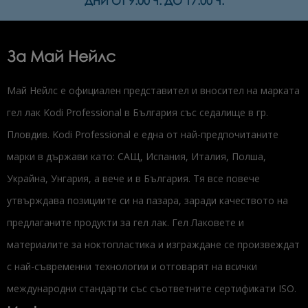
ДНИ ОТ 9:00 Ч. ДО 17:00 Ч.
За Май Нейлс
Май Нейлс е официален представител и вносител на марката
гел лак Kodi Professional в България със седалище в гр.
Пловдив. Kodi Professional е една от най-предпочитаните
марки в държави като: САЩ, Испания, Италия, Полша,
Украйна, Унгария, а вече и в България. Тя все повече
утвърждава позициите си на пазара, заради качеството на
предлаганите продукти за гел лак. Гел Лаковете и
материалите за ноктопластика и изграждане се произвеждат
с най-съвременни технологии и отговарят на всички
международни стандарти със съответните сертификати ISO.