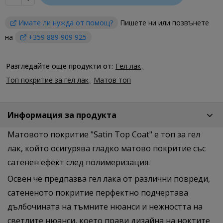
Имате ли нужда от помощ?
Пишете ни или позвънете
на
+359 889 909 925
Разгледайте още продукти от:
Гел лак
Топ покритие за гел лак
Матов топ
Информация за продукта
Матовото покритие "Satin Top Coat" е топ за гел
лак, който осигурява гладко матово покритие със
сатенен ефект след полимеризация.
Освен че предпазва гел лака от различни повреди,
сатененото покритие перфектно подчертава
дълбочината на тъмните нюанси и нежността на
светлите нюанси, което прави дизайна на ноктите