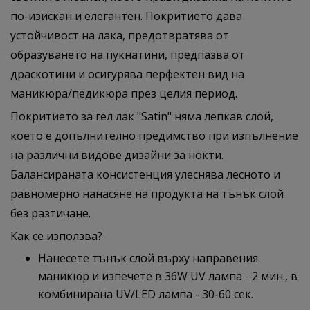
по-изискан и елегантен. Покритието дава
устойчивост на лака, предотвратява от
образуването на пукнатини, предпазва от
драскотини и осигурява перфектен вид на
маникюра/педикюра през целия период.
Покритието за гел лак "Satin" няма лепкав слой,
което е допълнително предимство при изпълнение
на различни видове дизайни за нокти.
Балансираната консистенция улеснява лесното и
равномерно нанасяне на продукта на тънък слой
без разтичане.
Как се използва?
Нанесете тънък слой върху направения
маникюр и изпечете в 36W UV лампа - 2 мин., в
комбинирана UV/LED лампа - 30-60 сек. ​