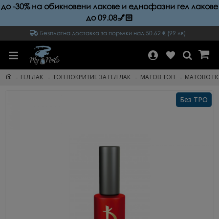
до -30% на обикновени лакове и еднофазни гел лакове
до 09.08💅🏻
Безплатна доставка за поръчки над 50.62 € (99 лв)
ГЕЛ ЛАК
ТОП ПОКРИТИЕ ЗА ГЕЛ ЛАК
МАТОВ ТОП
МАТОВО ПОК
Без TPO