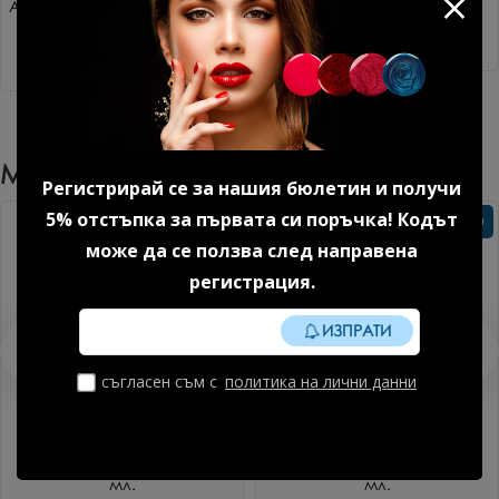
Акригел Sparkle mood №1 15
Дехидратор 15 мл.
гр. 1 бр.
8.18 € (16.00 лв.)
14.85 € (29.04 лв.)
Може Да Харесате Още
Регистрирай се за нашия бюлетин и получи
5% отстъпка за първата си поръчка! Кодът
Без TPO
Без TPO
може да се ползва след направена
регистрация.
ИЗПРАТИ
съгласен съм с
политика на лични данни
Матово покритие ART 01 7
Матово покритие ART 02 7
мл.
мл.