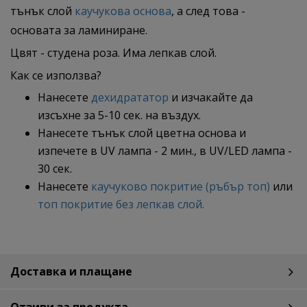
тънък слой
каучукова основа
, а след това -
основата за ламиниране.
Цвят - студена роза. Има лeпкав слой.
Как се използва?
Нанесете
дехидрататор
и изчакайте да
изсъхне за 5-10 сек. на въздух.
Нанесете тънък слой цветна основа и
изпечете в UV лампа - 2 мин., в UV/LED лампа -
30 сек.
Нанесете
каучуково покритие (ръбър топ)
или
топ покритие без лепкав слой.
Доставка и плащане
Отзиви за продукта