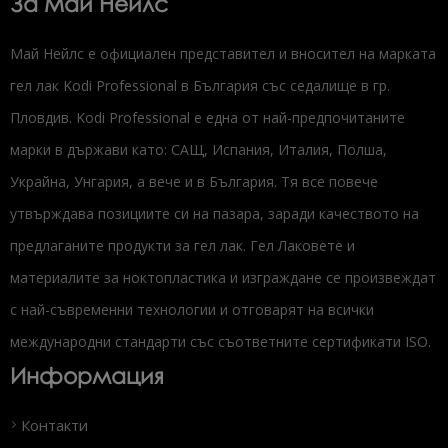
За Май Нейлс
Май Нейлс е официален представител и вносител на марката
гел лак Kodi Professional в България със седалище в гр.
Пловдив. Kodi Professional е една от най-предпочитаните
марки в държави като: САЩ, Испания, Италия, Полша,
Украйна, Унгария, а вече и в България. Тя все повече
утвърждава позициите си на пазара, заради качеството на
предлаганите продукти за гел лак. Гел Лаковете и
материалите за ноктопластика и изграждане се произвеждат
с най-съвременни технологии и отговарят на всички
международни стандарти със съответните сертификати ISO.
Информация
Контакти