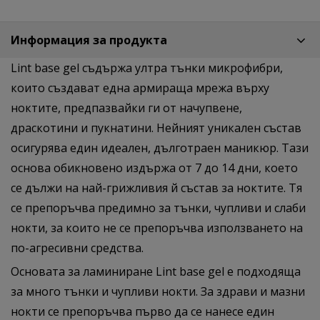
Информация за продукта
Lint base gel съдържа ултра тънки микрофибри,
които създават една армираща мрежа върху
ноктите, предпазвайки ги от начупвене,
драскотини и пукнатини. Нейният уникален състав
осигурява един идеален, дълготраен маникюр. Тази
основа обикновено издържа от 7 до 14 дни, което
се дължи на най-грижливия й състав за ноктите. Тя
се препоръчва предимно за тънки, чупливи и слаби
нокти, за които не се препоръчва използването на
по-агресивни средства.
Основата за ламиниране Lint base gel е подходяща
за много тънки и чупливи нокти. За здрави и мазни
нокти се препоръчва първо да се нанесе един