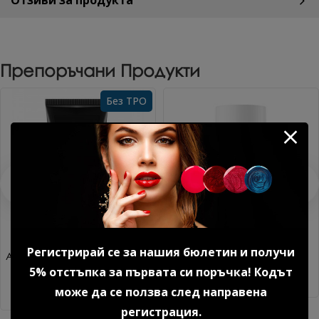
Препоръчани Продукти
Без TPO
Регистрирай се за нашия бюлетин и получи
Акригел Sparkle mood №1 15
Дехидратор 15 мл.
гр. 1 бр.
5% отстъпка за първата си поръчка! Кодът
8.18 € (16.00 лв.)
14.85 € (29.04 лв.)
може да се ползва след направена
регистрация.