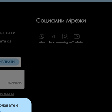
Социални Мрежи
юлетин и
ата си
Viber
Facebook
Instagram
YouTube
ИЗПРАТИ
на лични
ползвате е