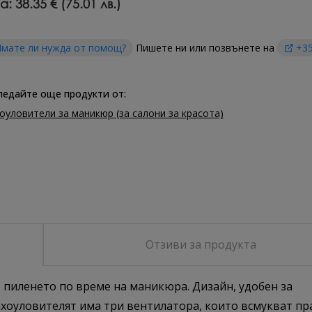
а:
38.35 € (75.01 лв.)
мате ли нужда от помощ?
Пишете ни или позвънете на
+35
ледайте още продукти от:
оуловители за маникюр (за салони за красота)
Отзиви за продукта
 пиленето по време на маникюра. Дизайн, удобен за
рахоуловителят има три вентилатора, които всмукват пр