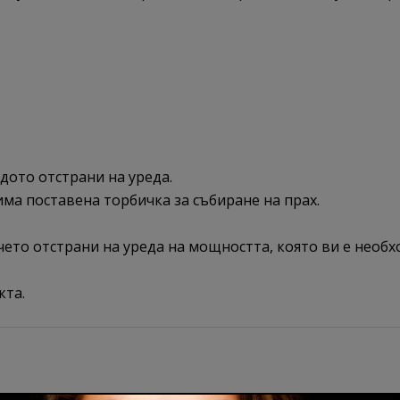
дото отстрани на уреда.
 има поставена торбичка за събиране на прах.
ето отстрани на уреда на мощността, която ви е необ
кта.