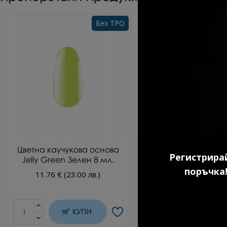
Без TPO
Цветна каучукова основа
Гел лак №100
Регистрирай
Jelly Green Зелен 8 мл.
Kласически черен
поръчка!
11.76 € (23.00 лв.)
10.69 € (20.91 л
КУПИ
КУП