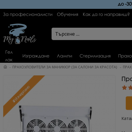
до -3
За професионалисти
Обучения
Как да го направиш?
Гел
Изграждане
Лампи
Стерилизация
Прахо
лак
ПРАХОУЛОВИТЕЛИ ЗА МАНИКЮР (ЗА САЛОНИ ЗА КРАСОТА)
ПРАХ
Пра
✘Изчерпано
Ката