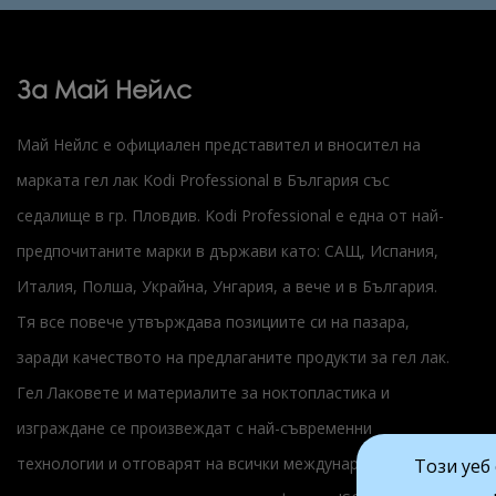
За Май Нейлс
Май Нейлс е официален представител и вносител на
марката гел лак Kodi Professional в България със
седалище в гр. Пловдив. Kodi Professional е една от най-
предпочитаните марки в държави като: САЩ, Испания,
Италия, Полша, Украйна, Унгария, а вече и в България.
Тя все повече утвърждава позициите си на пазара,
заради качеството на предлаганите продукти за гел лак.
Гел Лаковете и материалите за ноктопластика и
изграждане се произвеждат с най-съвременни
технологии и отговарят на всички международни
Този уеб 