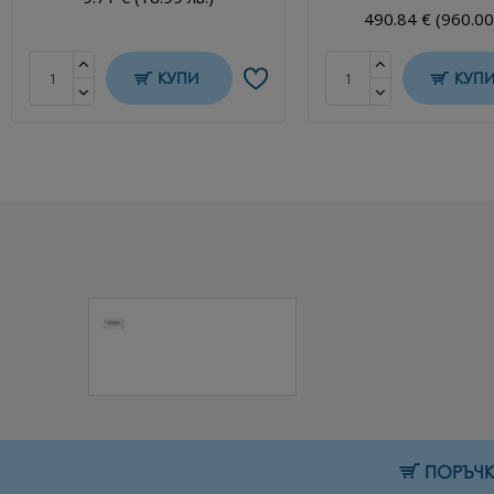
490.84 € (960.00
КУПИ
КУП
Прахоуловител
BQ-858-5 40W 1
бр.
38.35 € (75.01 лв.)
ПОРЪЧКИ