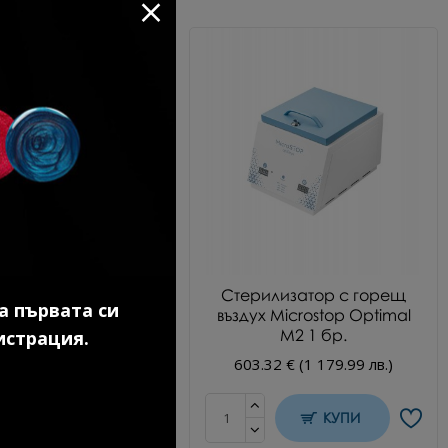
идратор 15 мл.
Стерилизатор с горещ
а първата си
въздух Microstop Optimal
18 € (16.00 лв.)
М2 1 бр.
истрация.
603.32 € (1 179.99 лв.)
КУПИ
КУПИ