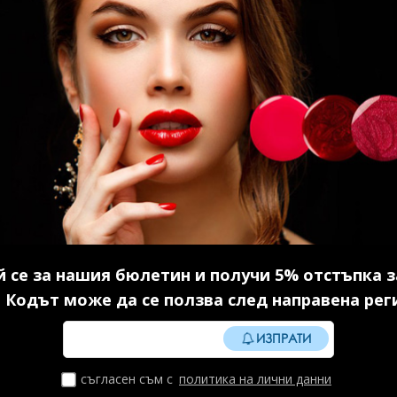
Без TPO
Без TPO
 BW
Акригел Sparkle mood №1
Дех
 се за нашия бюлетин и получи 5% отстъпка з
 7 мл.
15 гр. 1 бр.
8.
 Кодът може да се ползва след направена рег
в.)
14.85 € (29.04 лв.)
ИЗПРАТИ
И
КУПИ
съгласен съм с
политика на лични данни