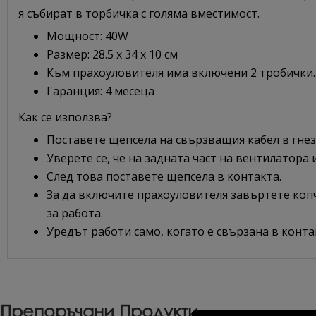
я събират в торбичка с голяма вместимост.
Мощност: 40W
Размер: 28.5 х 34 х 10 см
Към прахоуловителя има включени 2 тробички.
Гаранция: 4 месеца
Как се използва?
Поставете щепсела на свързващия кабел в гнез
Уверете се, че на задната част на вентилатора
След това поставете щепсела в контакта.
За да включите прахоуловителя завъртете копч
за работа.
Уредът работи само, когато е свързана в конта
Препоръчани Продукти