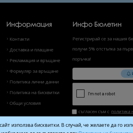
Информация
Инфо Бюлетин
Регистрирай се за нашия б
Контакти
получи 5% отстъпка за първ
Доставка и плащане
поръчка!
Рекламация и връщане
Формуляр за връщане
Политика лични данни
Политика на бисквитки
Общи условия
съгласен съм с
политика 
данни
сайт използва бисквитки. В случай, че желаете да го из