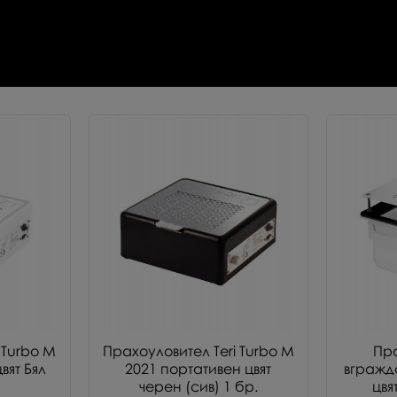
 Turbo M
Прахоуловител Teri Turbo M
Пр
вят Бял
2021 портативен цвят
вгражда
черен (сив) 1 бр.
цвя