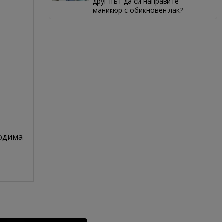
друг път да си направите
маникюр с обикновен лак?
ходима