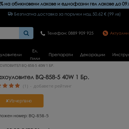
0% на обикновени лакове и еднофазни гел лакове до 09.
Безплатна доставка за поръчки над 50.62 € (99 лв)
Телефон: 0889 909 925
Актуалн
Ел.
уловители
Препарати
Декорации
Инстру
пили
ОУЛОВИТЕЛ BQ-858-5 40W 1 БР.
хоуловител BQ-858-5 40W 1 Бр.
(1)
-
добавете рейтинг
✘Изчерпано
ложен номер:
BQ-858-5