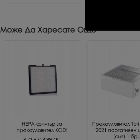
Може Да Харесате Още
HEPA-филтър за
Прахоуловител Teri
прахоуловител KODI
2021 портативен ц
(сив) 1 бр.
9.71 € (18.99 лв.)