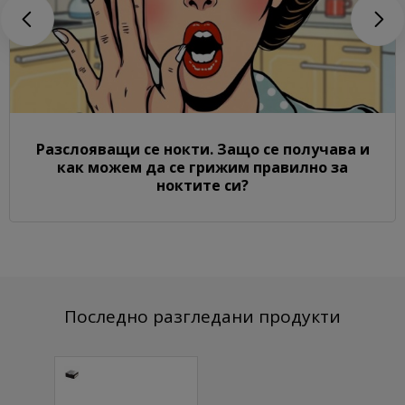
Разслояващи се нокти. Защо се получава и
как можем да се грижим правилно за
ноктите си?
Последно разгледани продукти
Прахоуловител
Teri Turbo M
2021