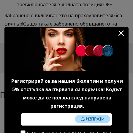
превключвателя в долната позиция OFF.​
Забранено е включването на прахоуловителя без
филтър!Също така е забранено обръщането на
филтъра на различни страни по време на работа.
Доставка и плащане
Отзиви за продукта
Регистрирай се за нашия бюлетин и получи
5% отстъпка за първата си поръчка! Кодът
Препоръчани Продукти
може да се ползва след направена
регистрация.
Без TPO
ИЗПРАТИ
съгласен съм с
политика на лични данни