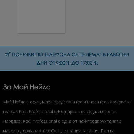
портативен
цвят черен
(сив) 1 бр.
490.84 € (960.00
лв.)
ПОРЪЧКИ ПО ТЕЛЕФОНА СЕ ПРИЕМАТ В РАБОТНИ
ДНИ ОТ 9:00 Ч. ДО 17:00 Ч.
За Май Нейлс
Май Нейлс е официален представител и вносител на марката
гел лак Kodi Professional в България със седалище в гр.
Пловдив. Kodi Professional е една от най-предпочитаните
марки в държави като: САЩ, Испания, Италия, Полша,