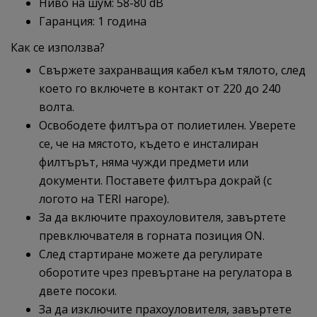
Ниво на шум: 58-80 dB
Гаранция: 1 година
Как се използва?
Свържете захранващия кабел към тялото, след
което го включете в контакт от 220 до 240
волта.
Освободете филтъра от полиетилен. Уверете
се, че на мястото, където е инсталиран
филтърът, няма чужди предмети или
документи. Поставете филтъра докрай (с
логото на TERI нагоре).
За да включите прахоуловителя, завъртете
превключвателя в горната позиция ON.
След стартиране можете да регулирате
оборотите чрез превъртане на регулатора в
двете посоки.
За да изключите прахоуловителя, завъртете