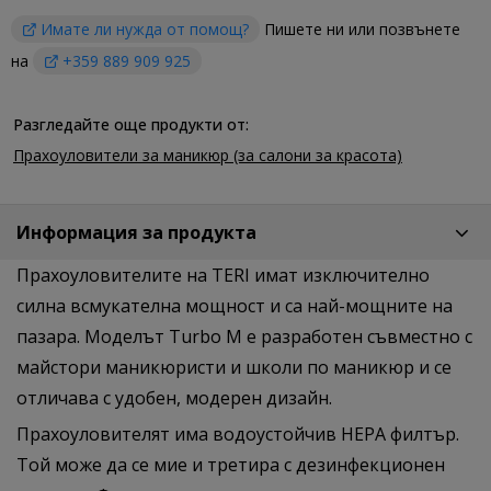
Имате ли нужда от помощ?
Пишете ни или позвънете
на
+359 889 909 925
Разгледайте още продукти от:
Прахоуловители за маникюр (за салони за красота)
Информация за продукта
Прахоуловителите на TERI имат изключително
силна всмукателна мощност и са най-мощните на
пазара. Моделът Turbo M е разработен съвместно с
майстори маникюристи и школи по маникюр и се
отличава с удобен, модерен дизайн.
Прахоуловителят има водоустойчив HEPA филтър.
Той може да се мие и третира с дезинфекционен