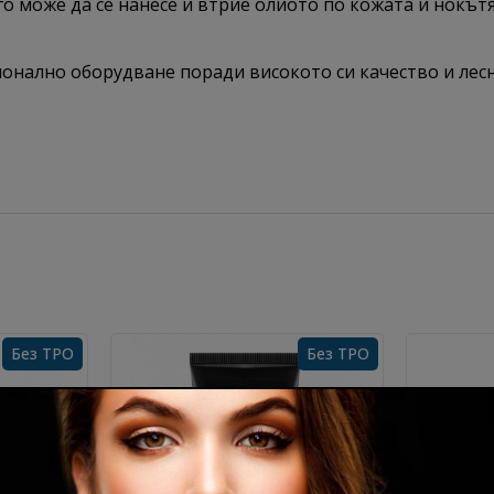
 може да се нанесе и втрие олиото по кожата и нокътя
онално оборудване поради високото си качество и лесн
Без TPO
Без TPO