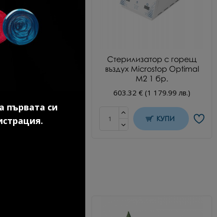
идратор 15 мл.
Стерилизатор с горещ
въздух Microstop Optimal
18 € (16.00 лв.)
М2 1 бр.
603.32 € (1 179.99 лв.)
а първата си
КУПИ
КУПИ
истрация.