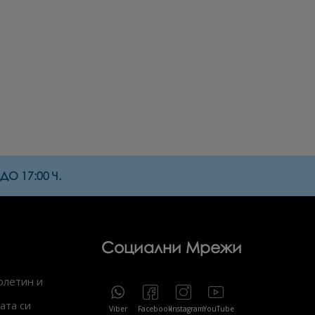
О 17:00 Ч.
Социални Мрежи
юлетин и
ата си
Viber
Facebook
Instagram
YouTube