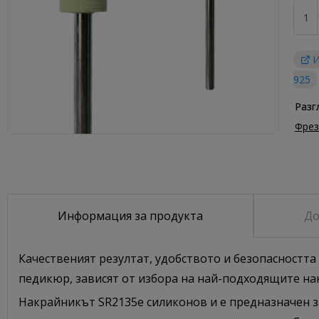
И
925
Разг
Фрез
Информация за продукта
До
Качественият резултат, удобството и безопасностт
педикюр, зависят от избора на най-подходящите на
Накрайникът SR2135е силиконов и е предназначен з