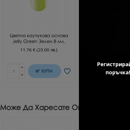
Цветна каучукова основа
Гел лак №100
Jelly Green Зелен 8 мл.
Kласически черен
11.76 € (23.00 лв.)
10.69 € (20.91 л
Регистрирай
КУПИ
КУП
поръчка!
Може Да Харесате Още