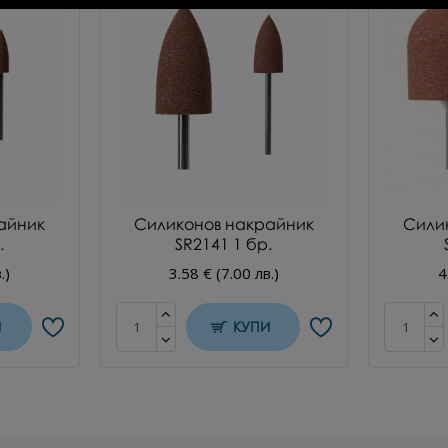
айник
Силиконов накрайник
Сили
.
SR2141 1 бр.
.)
3.58 € (7.00 лв.)
4
И
КУПИ