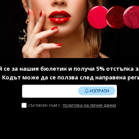
 BW
Акригел Sparkle mood №1
Дех
 7 мл.
15 гр. 1 бр.
8.
в.)
14.85 € (29.04 лв.)
 се за нашия бюлетин и получи 5% отстъпка з
И
КУПИ
 Кодът може да се ползва след направена рег
ИЗПРАТИ
съгласен съм с
политика на лични данни