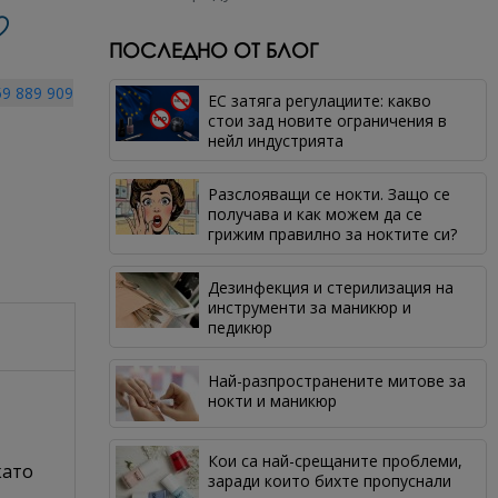
ПОСЛЕДНО ОТ БЛОГ
9 889 909
ЕС затяга регулациите: какво
стои зад новите ограничения в
нейл индустрията
Разслояващи се нокти. Защо се
получава и как можем да се
грижим правилно за ноктите си?
Дезинфекция и стерилизация на
инструменти за маникюр и
педикюр
Най-разпространените митове за
нокти и маникюр
Кои са най-срещаните проблеми,
като
заради които бихте пропуснали