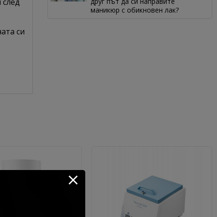
 след
друг път да си направите
маникюр с обикновен лак?
ата си