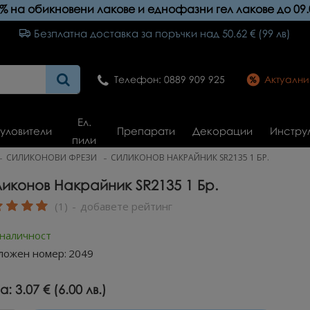
0% на обикновени лакове и еднофазни гел лакове до 09.
Безплатна доставка за поръчки над 50.62 € (99 лв)
Телефон: 0889 909 925
Актуалн
Ел.
уловители
Препарати
Декорации
Инстру
пили
СИЛИКОНОВИ ФРЕЗИ
СИЛИКОНОВ НАКРАЙНИК SR2135 1 БР.
иконов Накрайник SR2135 1 Бр.
(1)
-
добавете рейтинг
 наличност
ложен номер:
2049
а:
3.07 € (6.00 лв.)