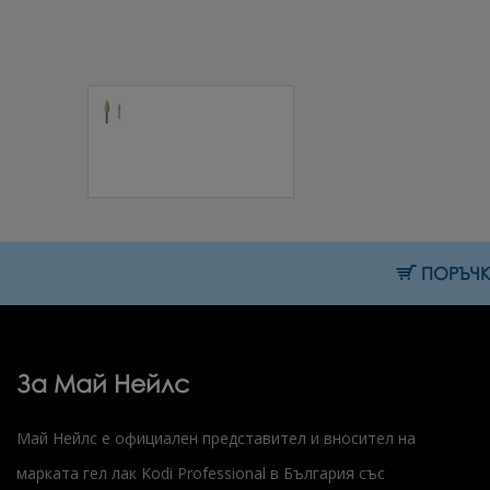
Силиконов
накрайник
SR2135 1 бр.
3.07 € (6.00 лв.)
ПОРЪЧКИ
За Май Нейлс
Май Нейлс е официален представител и вносител на
марката гел лак Kodi Professional в България със