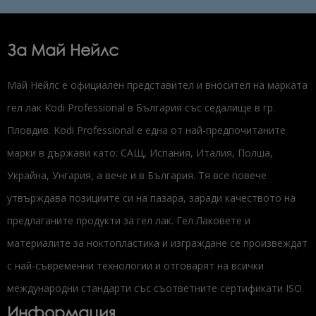
За Май Нейлс
Май Нейлс е официален представител и вносител на марката
гел лак Kodi Professional в България със седалище в гр.
Пловдив. Kodi Professional е една от най-предпочитаните
марки в държави като: САЩ, Испания, Италия, Полша,
Украйна, Унгария, а вече и в България. Тя все повече
утвърждава позициите си на пазара, заради качеството на
предлаганите продукти за гел лак. Гел Лаковете и
материалите за ноктопластика и изграждане се произвеждат
с най-съвременни технологии и отговарят на всички
международни стандарти със съответните сертификати ISO.
Информация