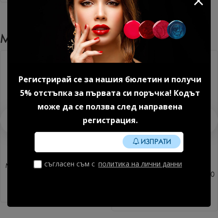
Може Да Харесате Още
Регистрирай се за нашия бюлетин и получи
5% отстъпка за първата си поръчка! Кодът
може да се ползва след направена
регистрация.
ИЗПРАТИ
съгласен съм с
политика на лични данни
Метална основа за пила за
Сменящ се абразив- сив
маникюр Rectangle 1 бр.
180 grit форма Rectangle 50
бр.
2.81 € (5.50 лв.)
19.43 € (38.00 лв.)