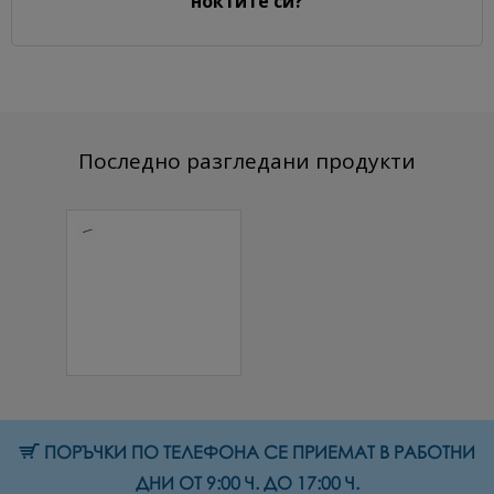
ноктите си?
Последно разгледани продукти
Сменящ се
абразив-
черен 180 grit
50бр./оп.
форма
Rectangle 1 бр.
17.90 € (35.01 лв.)
ПОРЪЧКИ ПО ТЕЛЕФОНА СЕ ПРИЕМАТ В РАБОТНИ
ДНИ ОТ 9:00 Ч. ДО 17:00 Ч.