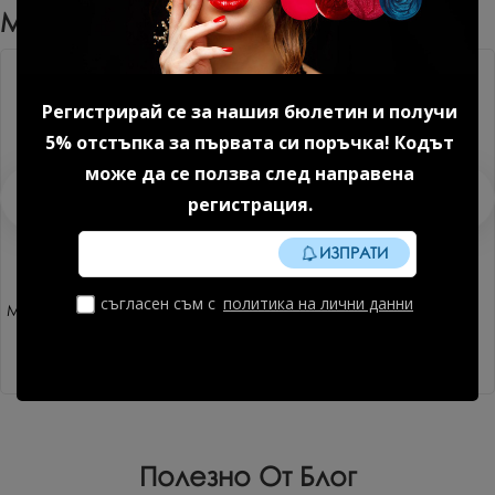
Може Да Харесате Още
Регистрирай се за нашия бюлетин и получи
5% отстъпка за първата си поръчка! Кодът
може да се ползва след направена
регистрация.
ИЗПРАТИ
съгласен съм с
политика на лични данни
Магнит за гел лак Moonlight (
Точкатор (3mm., 1.5mm.) 1
ефект котешко око) 1 бр.
бр.
3.83 € (7.49 лв.)
2.81 € (5.50 лв.)
Полезно От Блог