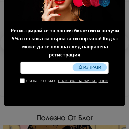
Регистрирай се за нашия бюлетин и получи
5% отстъпка за първата си поръчка! Кодът
може да се ползва след направена
регистрация.
ИЗПРАТИ
Накрайник твърд метал,
Накрайник твърд метал,
куршум, червен Ø 5мм.
куршум, червен Ø 6мм.
FT90R50/13 1 бр.
FT90R060/14 1 бр.
съгласен съм с
политика на лични данни
21.47 € (41.99 лв.)
21.47 € (41.99 лв.)
Полезно От Блог