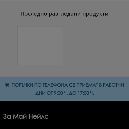
Последно разгледани продукти
Фреза твърд
метал RSG-
275QSG
НР.060, черна
насечка
27.00 € (52.81 лв.)
ПОРЪЧКИ ПО ТЕЛЕФОНА СЕ ПРИЕМАТ В РАБОТНИ
ДНИ ОТ 9:00 Ч. ДО 17:00 Ч.
За Май Нейлс