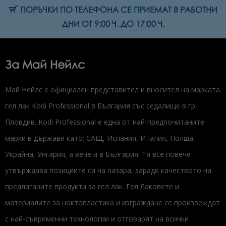
ПОРЪЧКИ ПО ТЕЛЕФОНА СЕ ПРИЕМАТ В РАБОТНИ
ДНИ ОТ 9:00 Ч. ДО 17:00 Ч.
За Май Нейлс
Май Нейлс е официален представител и вносител на марката
гел лак Kodi Professional в България със седалище в гр.
Пловдив. Kodi Professional е една от най-предпочитаните
марки в държави като: САЩ, Испания, Италия, Полша,
Украйна, Унгария, а вече и в България. Тя все повече
утвърждава позициите си на пазара, заради качеството на
предлаганите продукти за гел лак. Гел Лаковете и
материалите за ноктопластика и изграждане се произвеждат
с най-съвременни технологии и отговарят на всички