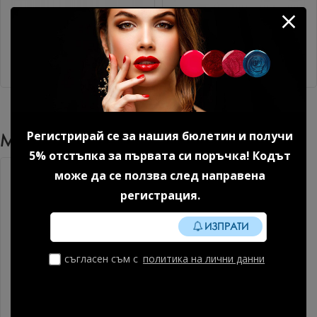
Цветна каучукова основа
Гел лак №100 BW
Jelly Green Зелен 8 мл.
Kласически черен 7 мл.
11.76 € (23.00 лв.)
10.69 € (20.91 лв.)
Регистрирай се за нашия бюлетин и получи
Може Да Харесате Още
5% отстъпка за първата си поръчка! Кодът
може да се ползва след направена
регистрация.
ИЗПРАТИ
съгласен съм с
политика на лични данни