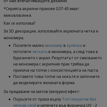
от най-впечатляващите дизайни.
*Серията акрилни прахове G37-43 имат
миковласинки.
Как се използва?
За 3D декорации, използвайте акрилната четка и
мономера.
Посипете малко
мономер
в
купичка
и
потопете
четката
в мономера, а след това в
бурканчето с акрил. Резултатът от смесването
на мономера с акрилния прах трябва да
прилича на топче с консистенцията на паста.
Поставете това топче на нокътя и започнете
да моделирате желаната форма.
За придаване на матов (велурен) ефект:
Поръсете от праха върху
Топ покритие без
лепкав слой
и изпечете във фурничка UV - 2