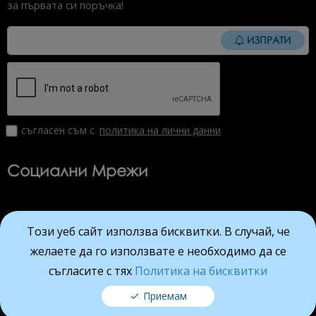
за първата си поръчка!
ИЗПРАТИ
съгласен съм с
политика на лични данни
Социални Мрежи
Този уеб сайт използва бисквитки. В случай, че
Viber
Facebook
Instagram
YouTube
желаете да го използвате е необходимо да се
съгласите с тях
Политика на бисквитки
mynails.bg © 2026 Всички права запазени.
Всички цени на сайта са с вкл. ДДС
Приемам
Изработка на онлайн магазин от ALDEV