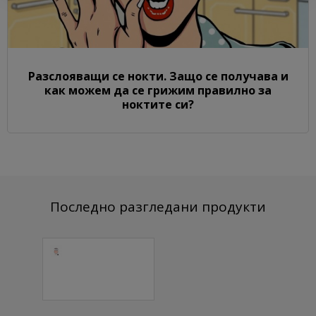
Разслояващи се нокти. Защо се получава и
как можем да се грижим правилно за
ноктите си?
Последно разгледани продукти
Цветен
акрилен прах
L26 1 бр.
5.37 € (10.50 лв.)