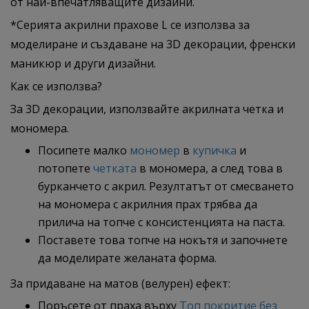
от най-впечатляващите дизайни.
*Серията акрилни прахове L се използва за
моделиране и създаване на 3D декорации, френски
маникюр и други дизайни.
Как се използва?
За 3D декорации, използвайте акрилната четка и
мономера.
Посипете малко
мономер
в
купичка
и
потопете
четката
в мономера, а след това в
бурканчето с акрил. Резултатът от смесването
на мономера с акрилния прах трябва да
прилича на топче с консистенцията на паста.
Поставете това топче на нокътя и започнете
да моделирате желаната форма.
За придаване на матов (велурен) ефект:
Поръсете от праха върху
Топ покритие без