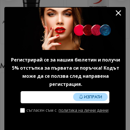
Акригел Sparkle mood №1 15
Дехидратор 15 мл.
гр. 1 бр.
8.18 € (16.00 лв.)
14.85 € (29.04 лв.)
Регистрирай се за нашия бюлетин и получи
Може Да Харесате Още
5% отстъпка за първата си поръчка! Кодът
може да се ползва след направена
регистрация.
ИЗПРАТИ
съгласен съм с
политика на лични данни