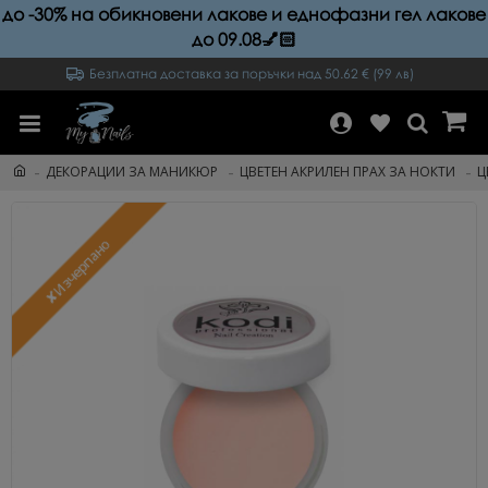
до -30% на обикновени лакове и еднофазни гел лакове
до 09.08💅🏻
Безплатна доставка за поръчки над 50.62 € (99 лв)
ДЕКОРАЦИИ ЗА МАНИКЮР
ЦВЕТЕН АКРИЛЕН ПРАХ ЗА НОКТИ
Ц
✘Изчерпано