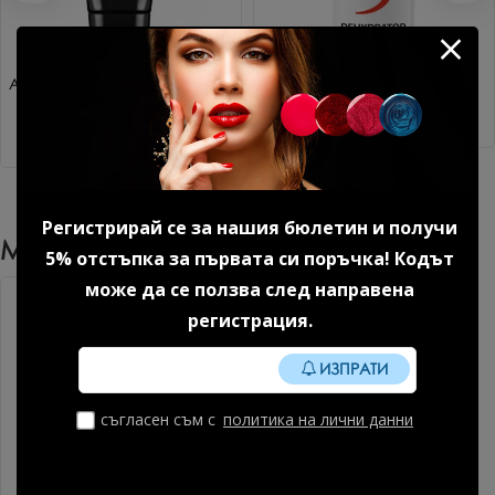
Акригел Sparkle mood №1 15
Дехидратор 15 мл.
гр. 1 бр.
8.18 € (16.00 лв.)
14.85 € (29.04 лв.)
Регистрирай се за нашия бюлетин и получи
Може Да Харесате Още
5% отстъпка за първата си поръчка! Кодът
може да се ползва след направена
регистрация.
ИЗПРАТИ
съгласен съм с
политика на лични данни