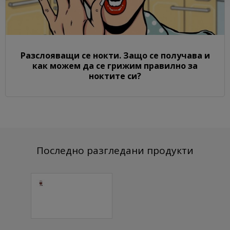
Разслояващи се нокти. Защо се получава и
как можем да се грижим правилно за
ноктите си?
Последно разгледани продукти
Цветен
акрилен прах
L67 1 бр.
5.37 € (10.50 лв.)