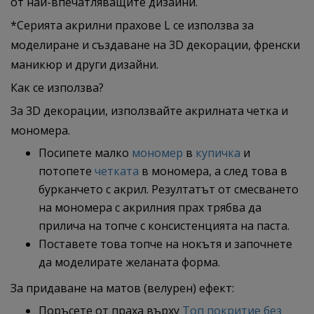
от най-впечатляващите дизайни.
*Серията акрилни прахове L се използва за
моделиране и създаване на 3D декорации, френски
маникюр и други дизайни.
Как се използва?
За 3D декорации, използвайте акрилната четка и
мономера.
Посипете малко
мономер
в
купичка
и
потопете
четката
в мономера, а след това в
бурканчето с акрил. Резултатът от смесването
на мономера с акрилния прах трябва да
прилича на топче с консистенцията на паста.
Поставете това топче на нокътя и започнете
да моделирате желаната форма.
За придаване на матов (велурен) ефект:
Поръсете от праха върху
Топ покритие без