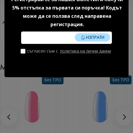
5% отстъпка за първата си поръчка! Кодът
може да се ползва след направена
Акригел Sparkle mood №1 15
Дехидратор 15 мл.
регистрация.
гр. 1 бр.
8.18 € (16.00 лв.)
14.85 € (29.04 лв.)
ИЗПРАТИ
съгласен съм с
политика на лични данни
Може Да Харесате Още
Без TPO
Без TPO