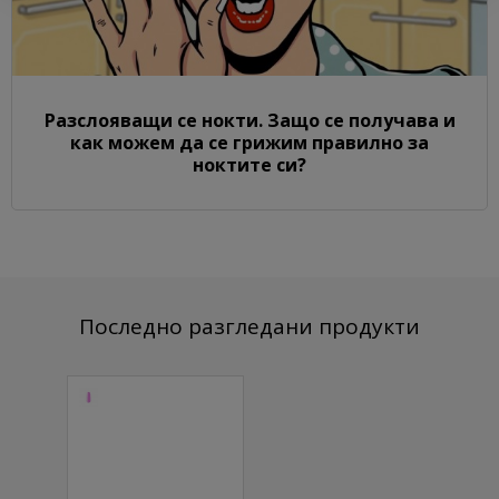
Разслояващи се нокти. Защо се получава и
как можем да се грижим правилно за
ноктите си?
Последно разгледани продукти
Цветна
каучукова
основа Jelly
Rosy Роза 7
мл.
10.74 € (21.01 лв.)