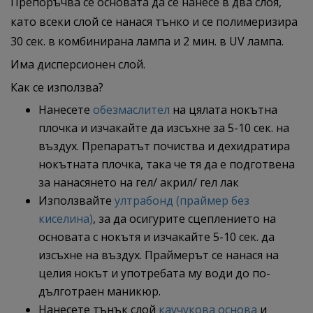
Препоръчва се основата да се нанесе в два слоя,
като всеки слой се нанася тънко и се полимеризира
30 сек. в комбинирана лампа и 2 мин. в UV лампа.
Има дисперсионен слой.
Как се използва?
Нанесете
обезмаслител
на цялата нокътна
плочка и изчакайте да изсъхне за 5-10 сек. на
въздух. Препаратът почиства и дехидратира
нокътната плочка, така че тя да е подготвена
за нанасянето на гел/ акрил/ гел лак
Използвайте
ултрабонд (праймер без
киселина)
, за да осигурите сцеплението на
основата с нокътя и изчакайте 5-10 сек. да
изсъхне на въздух. Праймерът се нанася на
целия нокът и употребата му води до по-
дълготраен маникюр.
Нанесете тънък слой
каучукова основа
и