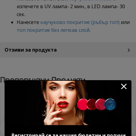
изпечете в UV лампа- 2 мин., в LED лампа- 30
сек.
Нанесете
каучуково покритие (ръбър топ)
или
топ покритие без лепкав слой
.
Отзиви за продукта
Препоръчани Продукти
Без TPO
Регистрирай се за нашия бюлетин и получи