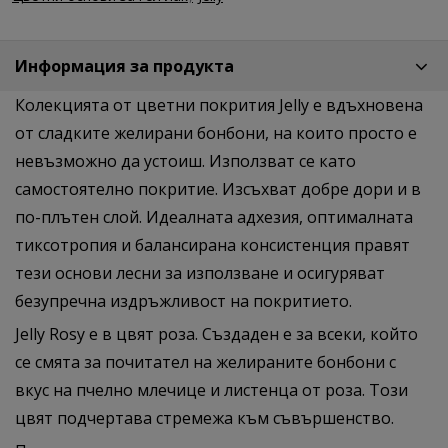
Информация за продукта
Колекцията от цветни покрития Jelly е вдъхновена
от сладките желирани бонбони, на които просто е
невъзможно да устоиш. Използват се като
самостоятелно покритие. Изсъхват добре дори и в
по-плътен слой. Идеалната адхезия, оптималната
тиксотропия и балансирана консистенция правят
тези основи лесни за използване и осигуряват
безупречна издръжливост на покритието.
Jelly Rosy е в цвят роза. Създаден е за всеки, който
се смята за почитател на желираните бонбони с
вкус на пчелно млечице и листенца от роза. Този
цвят подчертава стремежа към съвършенство.