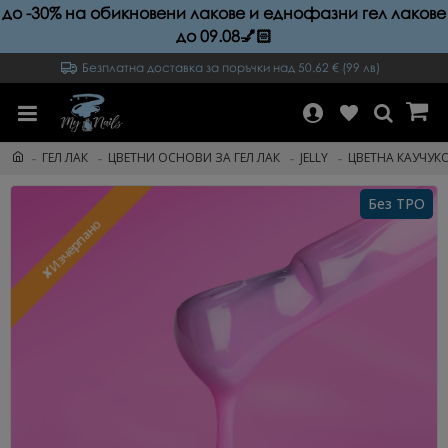
до -30% на обикновени лакове и еднофазни гел лакове
до 09.08💅🏻
Безплатна доставка за поръчки над 50.62 € (99 лв)
ГЕЛ ЛАК
ЦВЕТНИ ОСНОВИ ЗА ГЕЛ ЛАК
JELLY
ЦВЕТНА КАУЧУКО
Без TPO
✘Изчерпано