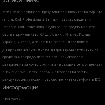
За Май Нейлс
Май Нейлс е официален представител и вносител на марката
гел лак Kodi Professional в България със седалище в гр.
Пловдив. Kodi Professional е една от най-предпочитаните
марки в държави като: САЩ, Испания, Италия, Полша,
Украйна, Унгария, а вече и в България. Тя все повече
утвърждава позициите си на пазара, заради качеството на
предлаганите продукти за гел лак. Гел Лаковете и
материалите за ноктопластика и изграждане се произвеждат
с най-съвременни технологии и отговарят на всички
международни стандарти със съответните сертификати ISO.
Информация
Контакти