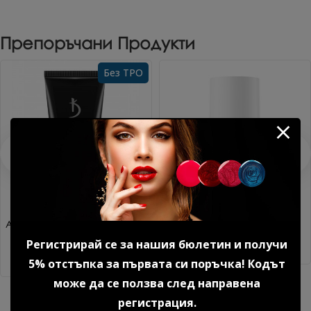
Препоръчани Продукти
Без TPO
Акригел Sparkle mood №1 15
Дехидратор 15 мл.
гр. 1 бр.
8.18 € (16.00 лв.)
Регистрирай се за нашия бюлетин и получи
14.85 € (29.04 лв.)
5% отстъпка за първата си поръчка! Кодът
може да се ползва след направена
регистрация.