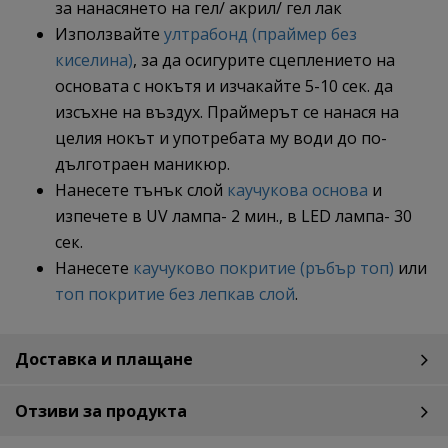
за нанасянето на гел/ акрил/ гел лак
Използвайте
ултрабонд (праймер без
киселина)
, за да осигурите сцеплението на
основата с нокътя и изчакайте 5-10 сек. да
изсъхне на въздух. Праймерът се нанася на
целия нокът и употребата му води до по-
дълготраен маникюр.
Нанесете тънък слой
каучукова основа
и
изпечете в UV лампа- 2 мин., в LED лампа- 30
сек.
Нанесете
каучуково покритие (ръбър топ)
или
топ покритие без лепкав слой
.
Доставка и плащане
Отзиви за продукта