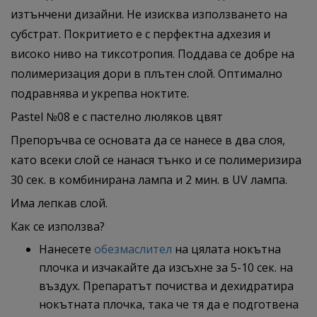
изтънчени дизайни. Не изисква използването на
субстрат. Покритието е с перфектна адхезия и
високо ниво на тиксотропия. Поддава се добре на
полимеризация дори в плътен слой. Оптимално
подравнява и укрепва ноктите.
Pastel №08 е с пастелно люляков цвят
Препоръчва се основата да се нанесе в два слоя,
като всеки слой се нанася тънко и се полимеризира
30 сек. в комбинирана лампа и 2 мин. в UV лампа.
Има лепкав слой.
Как се използва?
Нанесете
обезмаслител
на цялата нокътна
плочка и изчакайте да изсъхне за 5-10 сек. на
въздух. Препаратът почиства и дехидратира
нокътната плочка, така че тя да е подготвена