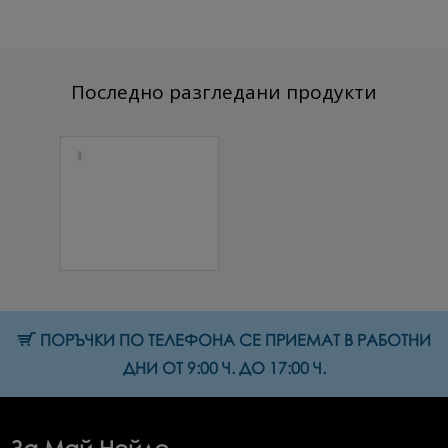
Последно разгледани продукти
Цветна
каучукова
основа Pastel
№08 Пателено
люляков 7 мл.
10.74 € (21.01 лв.)
ПОРЪЧКИ ПО ТЕЛЕФОНА СЕ ПРИЕМАТ В РАБОТНИ
ДНИ ОТ 9:00 Ч. ДО 17:00 Ч.