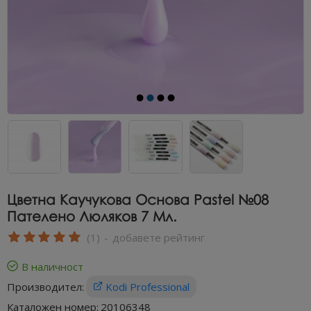
Цветна Каучукова Основа Pastel №08
Пателено Люляков 7 Мл.
(1)
-
добавете рейтинг
В наличност
Производител:
Kodi Professional
Каталожен номер:
20106348