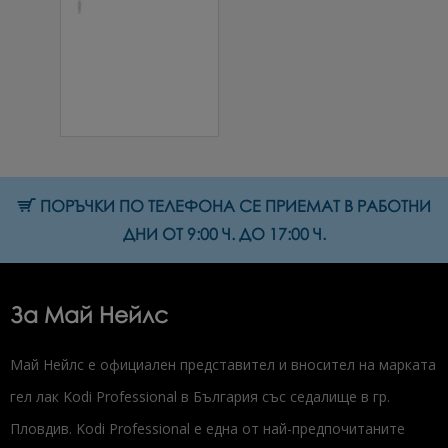
Шампоан с
кокос за
увредена коса
COCO
THERAPY 300
мл.
25.00 € (48.90 лв.)
ПОРЪЧКИ ПО ТЕЛЕФОНА СЕ ПРИЕМАТ В РАБОТНИ
ДНИ ОТ 9:00 Ч. ДО 17:00 Ч.
За Май Нейлс
Май Нейлс е официален представител и вносител на марката
гел лак Kodi Professional в България със седалище в гр.
Пловдив. Kodi Professional е една от най-предпочитаните