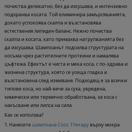
почиства деликатно, без да изсушава, и интензивно
подхранва косата. Той елиминира замърсяванията,
докато успокоява скалпа и възстановява
естествения липиден баланс. Нежно почиства
скалпа и косата, като премахва натрупванията без
да изсушава. Шампоанът подсилва структурата на
косъма чрез растителните протеини и намалява
цъфтежа. Ефектът е чиста и мека коса, с по-здрава и
жизнена структура, която се усеща гладка и
възстановена след измиване. Подходящ е за всички
типове коса, но най-вече за суха, увредена,
химически или термично обработвана, за коса с
накъсване или липса на сила.
Как се използва?
1. Нанесете
шампоана Coco Therapy
върху мокра