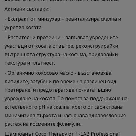
Активни съставки:
- Екстракт от минзухар – ревитализира скалпа и
укрепва косата.
- Растителни протеини – запълват увредените
участъци от косата отвътре, реконструирайки
вътрешната структура на косъма, придавайки
текстура и плътност.
- Органично кокосово масло - възстановява
липидите, загубени по време на различен вид
третиране, и предотвратява по-нататъшно
увреждане на косата. То помага за поддържане на
естественото pH на скалпа, което от своя страна
минимизира пърхота и насърчава здравословния
растеж на космените фоликули.
Шампоанът Coco Therapy от T-LAB Professional