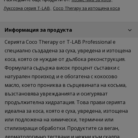
Луксозна серия T-LAB
Coco Therapy за изтощена коса
Информация за продукта
Серията Coco Therapy от T-LAB Professional е
специално създадена за суха, увредена и изтощена
коса, която се нуждае от дълбока реконструкция.
Формулата съдържа висок процент съставки с
натурален произход и е обогатена с кокосово
масло, което прониква в сърцевината на косъма,
възстановява уврежданията и осигуряват
продължителна хидратация. Това прави серията
идеална за коса, която е суха, увредена, изтощена
или подложена на химически, термични или
стилизиращи обработки. Продуктите са веган,
дерматологично тествани и нежни към скалпа.