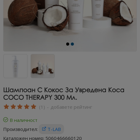
Шампоан С Кокос За Увредена Коса
COCO THERAPY 300 Мл.
(1)
-
добавете рейтинг
В наличност
Производител:
T-LAB
Каталожен номер:
5060466660120