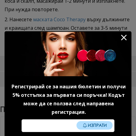
коса и скалп, масажирай 1-2 минути и изплакнете.
При нужда повторете.
2. Нанесете
маската Coco Therapy
върху дължините
и краищата след шампоан. Оставете за 3-5 минути
или 10–15 мин. за интензивна терапия. Изплакнете
обилно.
Доставка и плащане
Отзиви за продукта
Регистрирай се за нашия бюлетин и получи
5% отстъпка за първата си поръчка! Кодът
може да се ползва след направена
Препоръчани Продукти
регистрация.
Без TPO
ИЗПРАТИ